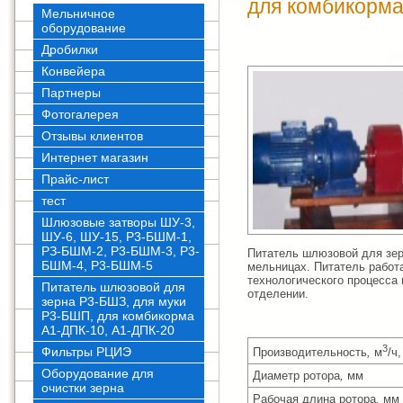
для комбикорма
Мельничное
оборудование
Дробилки
Конвейера
Партнеры
Фотогалерея
Отзывы клиентов
Интернет магазин
Прайс-лист
тест
Шлюзовые затворы ШУ-3,
ШУ-6, ШУ-15, Р3-БШМ-1,
РЗ-БШМ-2, Р3-БШМ-3, Р3-
Питатель шлюзовой для зер
БШМ-4, Р3-БШМ-5
мельницах. Питатель работ
технологического процесса
Питатель шлюзовой для
отделении.
зерна Р3-БШЗ, для муки
Р3-БШП, для комбикорма
Основные пар
А1-ДПК-10, А1-ДПК-20
3
Фильтры РЦИЭ
Производительность
,
м
/ч,
Оборудование для
Диаметр ротора
,
мм
очистки зерна
Рабочая длина ротора
,
мм