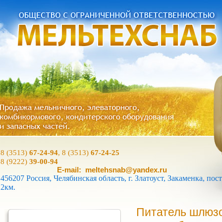
8 (3513)
67-24-94
, 8 (3513)
67-24-25
8 (9222)
39-00-94
E-mail: meltehsnab@yandex.ru
456207 Россия, Челябинская область, г. Златоуст, Закаменка, пост
2км.
Питатель шлюзо