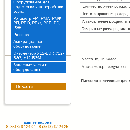
Оборудование для
Количество ячеек ротора
,
ш
подготовки и переработки
зерна.
Частота вращения ротора
,
Ротаметр РМ, РМА, РМФ,
Установленная мощность
,
РП, РПО, РПФ, РСБ, РЭ,
РЭВ
Габаритные размеры
,
мм
,
н
Рассева
дли
Аспирационное
оборудование.
высо
Энтолейтор У12-БЭР, У12-
БЭЗ, У12-БЭМ
Масса
,
кг
,
не более
Запасные части к
Марка мотор - редуктора:
оборудованию
Питатели шлюзовые для 
Новости
Наши телефоны:
8 (3513) 67-24-94, 8 (3513) 67-24-25