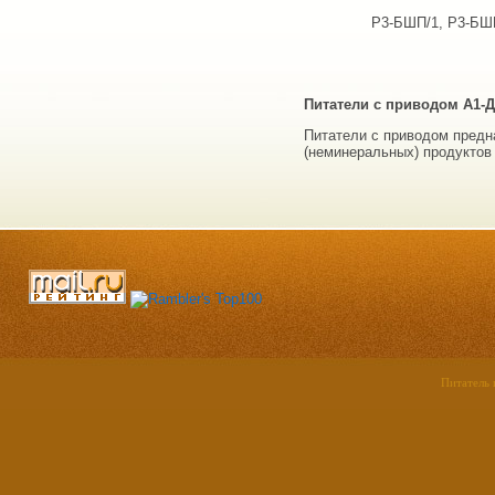
Р3-БШП/1, Р3-БШП
Питатели с приводом А1-Д
Питатели с приводом пред
(неминеральных) продуктов
Питатель