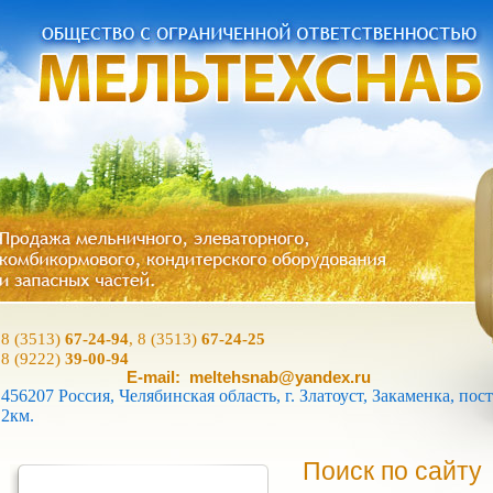
8 (3513)
67-24-94
, 8 (3513)
67-24-25
8 (9222)
39-00-94
E-mail: meltehsnab@yandex.ru
456207 Россия, Челябинская область, г. Златоуст, Закаменка, пост
2км.
Поиск по сайту