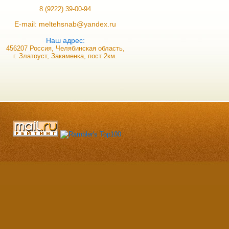
8 (9222) 39-00-94
E-mail: meltehsnab@yandex.ru
Наш адрес:
456207 Россия, Челябинская область,
г. Златоуст, Закаменка, пост 2км.