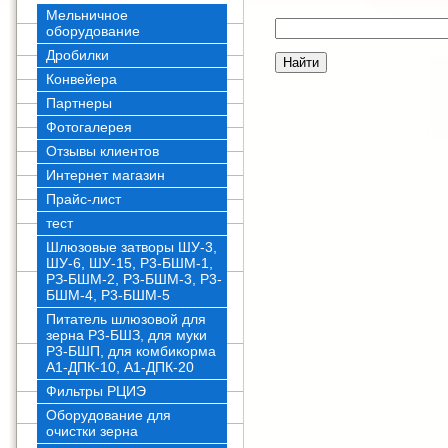
Мельничное
оборудование
Дробилки
Конвейера
Партнеры
Фотогалерея
Отзывы клиентов
Интернет магазин
Прайс-лист
тест
Шлюзовые затворы ШУ-3,
ШУ-6, ШУ-15, Р3-БШМ-1,
РЗ-БШМ-2, Р3-БШМ-3, Р3-
БШМ-4, Р3-БШМ-5
Питатель шлюзовой для
зерна Р3-БШЗ, для муки
Р3-БШП, для комбикорма
А1-ДПК-10, А1-ДПК-20
Фильтры РЦИЭ
Оборудование для
очистки зерна