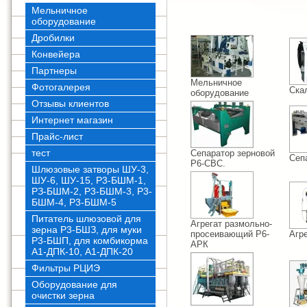
Мельничное
оборудование
Дробилки
Конвейера
Партнеры
Мельничное
Фотогалерея
Ска
оборудование
Отзывы клиентов
Интернет магазин
Прайс-лист
тест
Сепаратор зерновой
Сеп
Р6-СВС.
Шлюзовые затворы ШУ-3,
ШУ-6, ШУ-15, Р3-БШМ-1,
РЗ-БШМ-2, Р3-БШМ-3, Р3-
БШМ-4, Р3-БШМ-5
Питатель шлюзовой для
Агрегат размольно-
зерна Р3-БШЗ, для муки
просеивающий Р6-
Агр
Р3-БШП, для комбикорма
АРК
А1-ДПК-10, А1-ДПК-20
Фильтры РЦИЭ
Оборудование для
очистки зерна