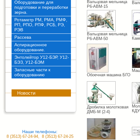
Вальцовая мельница
Оборудование для
Вал
Р6-АВМ-15
подготовки и переработки
зерна.
Ротаметр РМ, РМА, РМФ,
РП, РПО, РПФ, РСБ, РЭ,
РЭВ
Вальцовая мельница
Рассева
Кам
Р6-АВМ-50
Аспирационное
оборудование.
Энтолейтор У12-БЭР, У12-
БЭЗ, У12-БЭМ
Запасные части к
Маш
оборудованию
Обоечная машина БГО
Новости
Мол
Дробилка молотковая
КДУ
ДМБ-М (2-4)
Наши телефоны:
8 (3513) 67-24-94, 8 (3513) 67-24-25