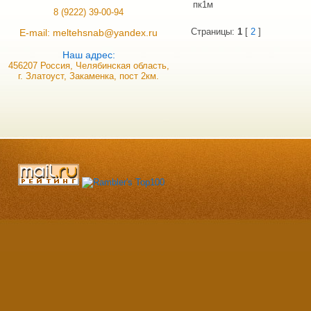
пк1м
8 (9222) 39-00-94
Страницы:
1
[
2
]
E-mail: meltehsnab@yandex.ru
Наш адрес:
456207 Россия, Челябинская область,
г. Златоуст, Закаменка, пост 2км.