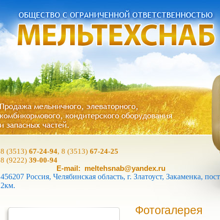
8 (3513)
67-24-94
, 8 (3513)
67-24-25
8 (9222)
39-00-94
E-mail: meltehsnab@yandex.ru
456207 Россия, Челябинская область, г. Златоуст, Закаменка, пост
2км.
Фотогалерея